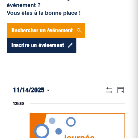
événement ?
Vous êtes à la bonne place !
Rechercher un événement
Inscrire un événement
Navigati
Évènements
Naviga
11/14/2025
Jour
par
Montrer
de
for
Sélectionnez
Les
consultat
12h30
vues
Filtres
une
novembre
Évène
date.
14,
2025