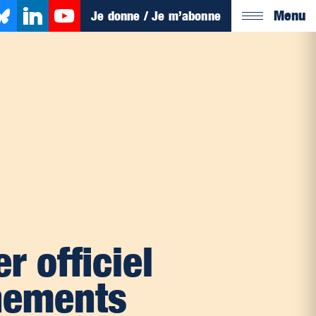
Menu
Je donne / Je m’abonne
r officiel
nements