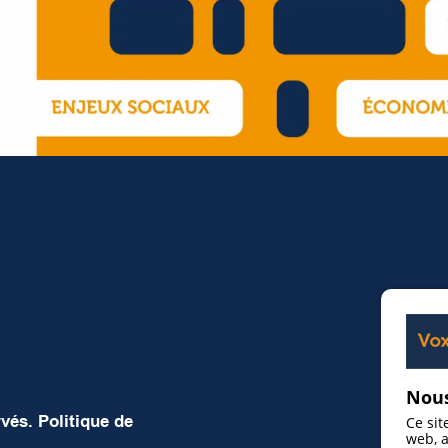
Nous
rvés.
Politique de
Ce sit
web, a