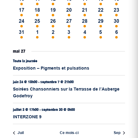
évènements
évènements
évènements
évènements
évènements
évènements
évènemen
3
3
4
3
3
4
2
17
18
19
20
21
22
23
évènements
évènements
évènements
évènements
évènements
évènements
évènemen
2
2
3
3
2
3
3
24
25
26
27
28
29
30
évènements
évènements
évènements
évènements
évènements
évènements
évènemen
2
2
2
2
2
2
2
31
1
2
3
4
5
6
évènements
évènements
évènements
évènements
évènements
évènements
évènemen
mai 27
Toute la journée
Exposition – Pigments et pulsations
juin 24 @ 18h00
-
septembre 7 @ 21h00
Soirées Chansonniers sur la Terrasse de l’Auberge
Godefroy
juillet 3 @ 17h00
-
septembre 30 @ 0h00
INTERZONE 9
Juil
Ce mois-ci
Sep