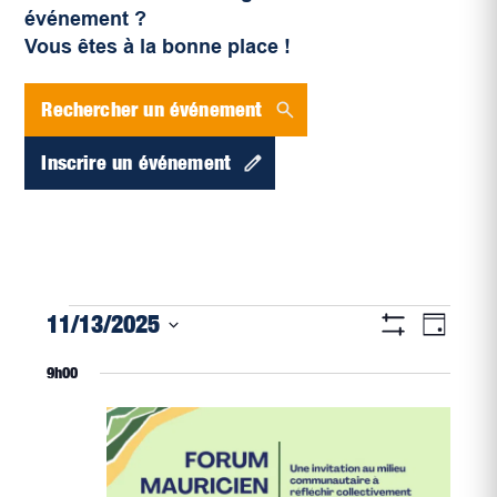
événement ?
Vous êtes à la bonne place !
Rechercher un événement
Inscrire un événement
Navigati
Évènements
Naviga
11/13/2025
Jour
par
Montrer
de
for
Sélectionnez
Les
consultat
9h00
vues
Filtres
une
novembre
Évène
date.
13,
2025