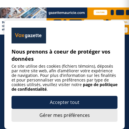
Nous prenons à coeur de protéger vos
Accueil
données
Ce site utilise des cookies (fichiers témoins), déposés
Inscrire un événement
par notre site web, afin d’améliorer votre expérience
de navigation. Pour plus d’information sur les finalités
et pour personnaliser vos préférences par type de
cookies utilisés, veuillez visiter notre
page de politique
© 2026 Gazette de la Mauricie. Tous droits
de confidentialité
.
réservés.
Politique de confidentialité
Accepter tout
Gérer mes préférences