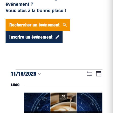
événement ?
Vous êtes à la bonne place !
Rechercher un événement
Inscrire un événement
Navigati
Évènements
Naviga
11/15/2025
Jour
par
Montrer
de
for
Sélectionnez
Les
consultat
13h00
vues
Filtres
une
novembre
Évène
date.
15,
2025