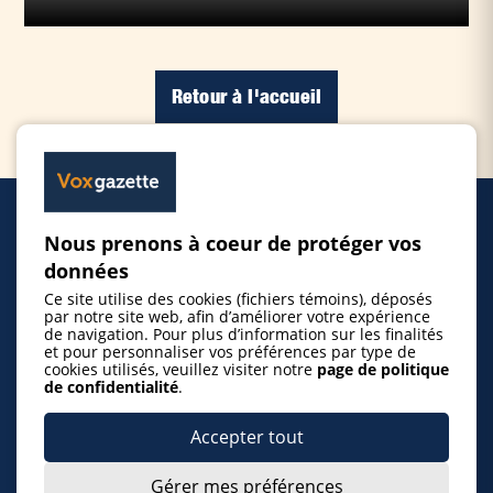
Retour à l'accueil
Nous prenons à coeur de protéger vos
Accueil
données
Ce site utilise des cookies (fichiers témoins), déposés
Inscrire un événement
par notre site web, afin d’améliorer votre expérience
de navigation. Pour plus d’information sur les finalités
et pour personnaliser vos préférences par type de
cookies utilisés, veuillez visiter notre
page de politique
© 2026 Gazette de la Mauricie. Tous droits
de confidentialité
.
réservés.
Politique de confidentialité
Accepter tout
Gérer mes préférences