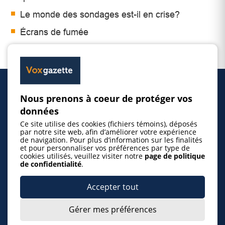
Le monde des sondages est-il en crise?
Écrans de fumée
Manifestation : des artistes inquiets de leur
situation
Nous prenons à coeur de protéger vos
Accueil
données
Ce site utilise des cookies (fichiers témoins), déposés
Inscrire un événement
par notre site web, afin d’améliorer votre expérience
de navigation. Pour plus d’information sur les finalités
et pour personnaliser vos préférences par type de
cookies utilisés, veuillez visiter notre
page de politique
© 2026 Gazette de la Mauricie. Tous droits
de confidentialité
.
réservés.
Politique de confidentialité
Accepter tout
Gérer mes préférences