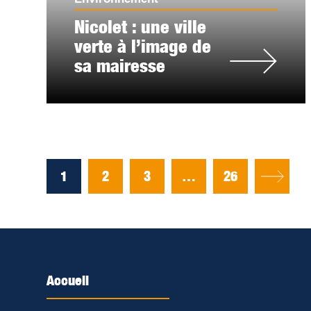
Nicolet : une ville
verte à l’image de
sa mairesse
1
2
3
…
26
Accueil