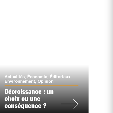
Actualités
,
Économie
,
Éditoriaux
,
Environnement
,
Opinion
Décroissance : un
choix ou une
conséquence ?