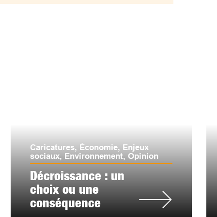
Caricatures
,
Économie
,
Enjeux
sociaux
,
Environnement
,
Opinion
Décroissance : un
choix ou une
conséquence