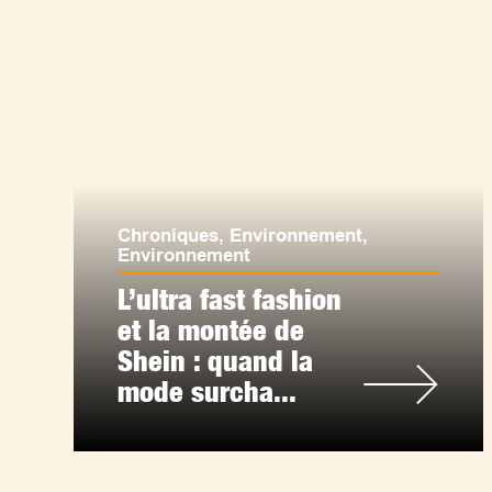
Chroniques
,
Environnement
,
Environnement
L’ultra fast fashion
et la montée de
Shein : quand la
mode surcha...