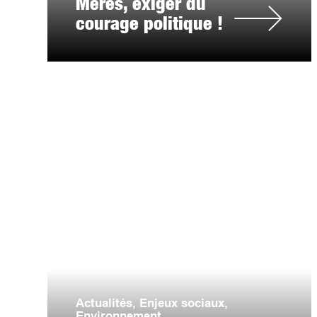
Mères, exiger du
courage politique !
Actualités
,
Enjeux sociaux
,
Environnement