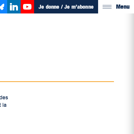
Menu
Je donne / Je m’abonne
 des
 la