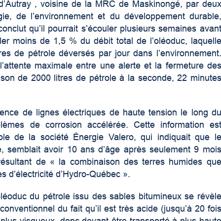
’Autray , voisine de la MRC de Maskinongé, par deu
gie, de l’environnement et du développement durable
onclut qu’il pourrait s’écouler plusieurs semaines avan
ler moins de 1,5 % du débit total de l’oléoduc, laquell
tres de pétrole déversés par jour dans l’environnement
l’attente maximale entre une alerte et la fermeture de
son de 2000 litres de pétrole à la seconde, 22 minute
nce de lignes électriques de haute tension le long d
lèmes de corrosion accélérée. Cette information es
e de la société Énergie Valero, qui indiquait que l
ise, semblait avoir 10 ans d’âge après seulement 9 moi
résultant de « la combinaison des terres humides qu
es d’électricité d’Hydro-Québec ».
 oléoduc du pétrole issu des sables bitumineux se révèl
nventionnel du fait qu’il est très acide (jusqu’à 20 foi