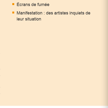
Écrans de fumée
Manifestation : des artistes inquiets de
leur situation
a
e
s
u
e
s