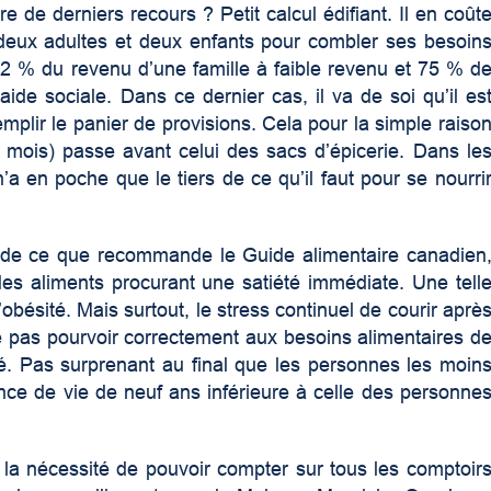
e de derniers recours ? Petit calcul édifiant. Il en coût
eux adultes et deux enfants pour combler ses besoin
42 % du revenu d’une famille à faible revenu et 75 % d
’aide sociale. Dans ce dernier cas, il va de soi qu’il es
mplir le panier de provisions. Cela pour la simple raiso
mois) passe avant celui des sacs d’épicerie. Dans le
 n’a en poche que le tiers de ce qu’il faut pour se nourri
oin de ce que recommande le Guide alimentaire canadien
 des aliments procurant une satiété immédiate. Une tell
’obésité. Mais surtout, le stress continuel de courir aprè
 ne pas pourvoir correctement aux besoins alimentaires d
nté. Pas surprenant au final que les personnes les moin
nce de vie de neuf ans inférieure à celle des personne
 la nécessité de pouvoir compter sur tous les comptoir