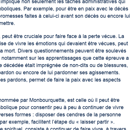
l implique non seulement les tâches administratives qui
boliques. Par exemple, pour être en paix avec le décès
 promesses faites à celui-ci avant son décès ou encore lu
smettre.
,
peut être cruciale pour faire face à la perte vécue. La
ise de vivre les émotions qui devaient être vécues, peut
la mort. Divers questionnements peuvent être soulevés
e, notamment sur les apprentissages que cette épreuve a
nne décédée était imprégnée de non-dits ou de blessures,
 pardon ou encore de lui pardonner ses agissements.
des pardons, permet de faire la paix avec les aspects
me nommée par Monbourquette, est celle où il peut être
olique pour consentir peu à peu à continuer de vivre
verses formes : disposer des cendres de la personne
ar exemple, facilitent l’étape du « laisser partir ».
 spirituel, consiste à continuer de faire vivre, à travers