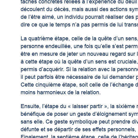
tâches concrètes reliées à l’expérience du deui
découlent du décès, mais aussi des actions sym
de l’être aimé, un individu pourrait réaliser des
dire ce que le temps n’a pas permis de lui tran
La quatrième étape, celle de la quête d’un sens
personne endeuillée, une fois qu’elle s’est perm
être en mesure de jeter un nouveau regard sur 
à cette étape où la quête d’un sens est crucial
permis d’acquérir. Si la relation avec la perso
il peut parfois être nécessaire de lui demander
Cette cinquième étape, soit celle de l’échange 
moins harmonieux de la relation.
Ensuite, l’étape du « laisser partir », la sixiè
bénéfique de poser un geste d’éloignement symb
sans elle. Ce geste symbolique peut prendre di
défunte et se départir de ses effets personnels, p
Finalement, la septième étape, celle de l’héritage