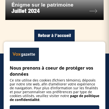
Énigme sur le patrimoine
Juillet 2024
Retour à l'accueil
Nous prenons à coeur de protéger vos
Accueil
données
Ce site utilise des cookies (fichiers témoins), déposés
Inscrire un événement
par notre site web, afin d’améliorer votre expérience
de navigation. Pour plus d’information sur les finalités
et pour personnaliser vos préférences par type de
cookies utilisés, veuillez visiter notre
page de politique
© 2026 Gazette de la Mauricie. Tous droits
de confidentialité
.
réservés.
Politique de confidentialité