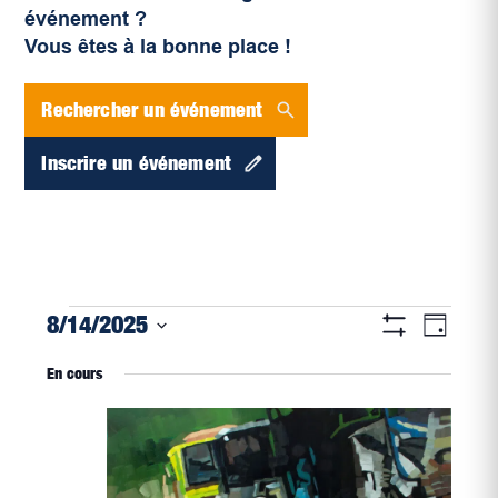
événement ?
Vous êtes à la bonne place !
Rechercher un événement
Inscrire un événement
Navigati
Évènements
Naviga
8/14/2025
Jour
par
Montrer
de
for
Sélectionnez
Les
consultat
En cours
vues
Filtres
une
août
Évène
date.
14,
2025