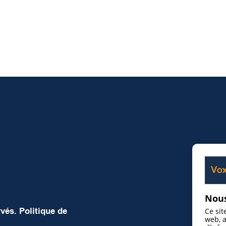
Nous
rvés.
Politique de
Ce sit
web, a