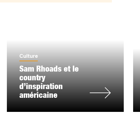
Culture
Sam Rhoads et le
country
d’inspiration
américaine