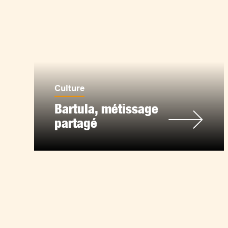
Culture
Bartula, métissage
partagé