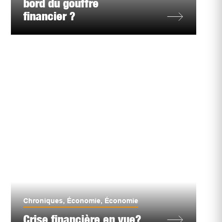
bord du gouffre
financier ?
Chroniques
,
Économie
,
Économie
Crise financière en vue?