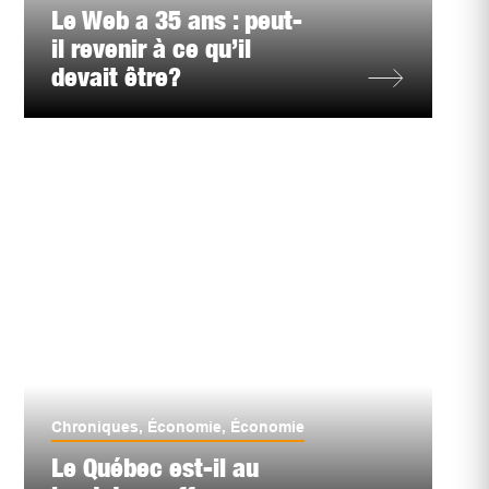
Le Web a 35 ans : peut-
il revenir à ce qu’il
devait être?
Chroniques
,
Économie
,
Économie
Le Québec est-il au