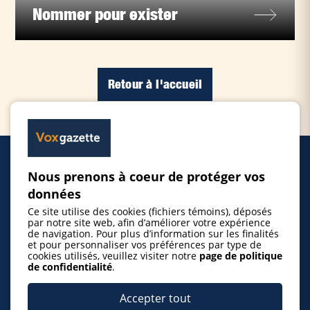
Nommer pour exister
Retour à l'accueil
Nous prenons à coeur de protéger vos
Accueil
données
Ce site utilise des cookies (fichiers témoins), déposés
Inscrire un événement
par notre site web, afin d’améliorer votre expérience
de navigation. Pour plus d’information sur les finalités
et pour personnaliser vos préférences par type de
cookies utilisés, veuillez visiter notre
page de politique
© 2026 Gazette de la Mauricie. Tous droits
de confidentialité
.
réservés.
Politique de confidentialité
Accepter tout