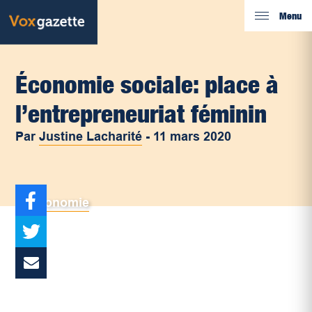
Menu
Économie sociale: place à
l’entrepreneuriat féminin
Par
Justine Lacharité
-
11 mars 2020
Économie