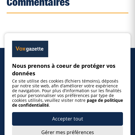
Commentaires
Nous prenons à coeur de protéger vos
Accueil
données
Ce site utilise des cookies (fichiers témoins), déposés
Inscrire un événement
par notre site web, afin d’améliorer votre expérience
de navigation. Pour plus d’information sur les finalités
et pour personnaliser vos préférences par type de
cookies utilisés, veuillez visiter notre
page de politique
© 2026 Gazette de la Mauricie. Tous droits
de confidentialité
.
réservés.
Politique de confidentialité
Accepter tout
Gérer mes préférences