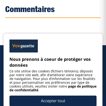
Commentaires
Nous prenons à coeur de protéger vos
Accueil
données
Ce site utilise des cookies (fichiers témoins), déposés
Inscrire un événement
par notre site web, afin d’améliorer votre expérience
de navigation. Pour plus d’information sur les finalités
et pour personnaliser vos préférences par type de
cookies utilisés, veuillez visiter notre
page de politique
© 2026 Gazette de la Mauricie. Tous droits
de confidentialité
.
réservés.
Politique de confidentialité
Accepter tout