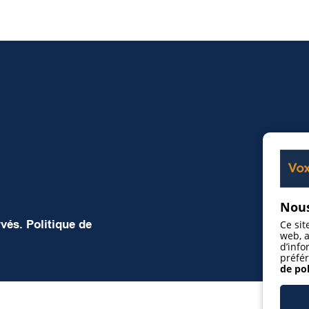
Nous
rvés.
Politique de
Ce sit
web, a
d’info
préfér
de pol