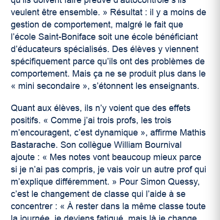
qu’ils doivent faire preuve d’autocontrôle s’ils
veulent être ensemble.
»
Résultat : il y a moins de
gestion de comportement, malgré le fait que
l’école Saint-Boniface soit une école bénéficiant
d’éducateurs spécialisés. Des élèves y viennent
spécifiquement parce qu’ils ont des problèmes de
comportement. Mais ça ne se produit plus dans le
«
mini secondaire
»,
s’étonnent les enseignants.
Quant aux élèves, ils n’y voient que des effets
positifs.
«
Comme j’ai trois profs, les trois
m’encouragent, c’est dynamique
»
, affirme Mathis
Bastarache. Son collègue William Bournival
ajoute :
«
Mes notes vont beaucoup mieux parce
si je n’ai pas compris, je vais voir un autre prof qui
m’explique différemment.
»
Pour Simon Quessy,
c’est le changement de classe qui l’aide à se
concentrer :
«
À rester dans la même classe toute
la journée, je deviens fatigué, mais là je change