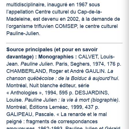
multidisciplinaire, inauguré en 1967 sous
l’appellation Centre culturel du Cap-de-la-
Madeleine, est devenu en 2002, à la demande de
l’organisme trifluvien COMSEP, le centre culturel
Pauline-Julien.
Source principales (et pour en savoir
davantage) :
Monographies :
CALVET, Louis-
Jean.
Pauline Julien
. Paris, Seghers, 1974, 176 p.
CHAMBERLAND, Roger et André GAULIN.
La
chanson québécoise : de la Bolduc à aujourd’hui
.
Montréal, Nuit blanche éditeur, série
« Anthologies », 1994, 595 p. DESJARDINS,
Louise.
Pauline Julien : la vie à mort (biographie)
.
Montréal, Éditions Leméac, 1999, 437 p.
GALIPEAU, Pascale. « La renarde et le mal
peigné : fragments de correspondances
amoureuses, 1962-1993. Pauline Julien et Gérald