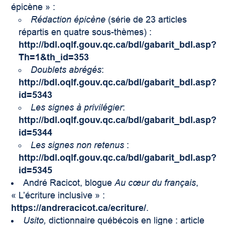
épicène » :
Rédaction épicène
(série de 23 articles
répartis en quatre sous-thèmes) :
http://bdl.oqlf.gouv.qc.ca/bdl/gabarit_bdl.asp?
Th=1&th_id=353
Doublets abrégés
:
http://bdl.oqlf.gouv.qc.ca/bdl/gabarit_bdl.asp?
id=5343
Les signes à privilégier
:
http://bdl.oqlf.gouv.qc.ca/bdl/gabarit_bdl.asp?
id=5344
Les signes non retenus
:
http://bdl.oqlf.gouv.qc.ca/bdl/gabarit_bdl.asp?
id=5345
André Racicot, blogue
Au cœur du français
,
« L’écriture inclusive » :
https://andreracicot.ca/ecriture/
.
Usito,
dictionnaire québécois en ligne : article