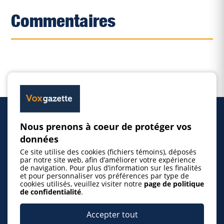
Commentaires
Nous prenons à coeur de protéger vos
Accueil
données
Ce site utilise des cookies (fichiers témoins), déposés
Inscrire un événement
par notre site web, afin d’améliorer votre expérience
de navigation. Pour plus d’information sur les finalités
et pour personnaliser vos préférences par type de
cookies utilisés, veuillez visiter notre
page de politique
© 2026 Gazette de la Mauricie. Tous droits
de confidentialité
.
réservés.
Politique de confidentialité
Accepter tout