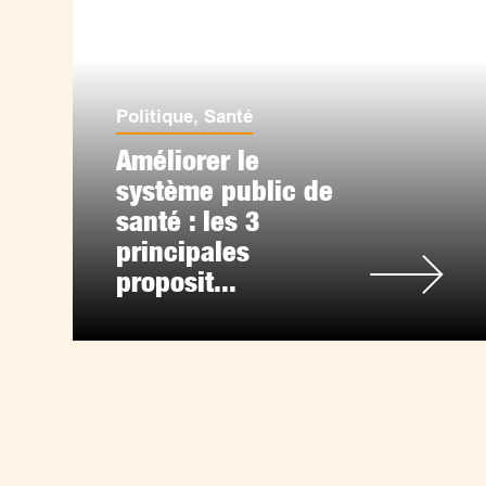
Politique
,
Santé
Améliorer le
système public de
santé : les 3
principales
proposit...