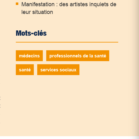
Manifestation : des artistes inquiets de
leur situation
Mots-clés
médecins
professionnels de la santé
,
santé
services sociaux
s
s
.
t
t
s
à