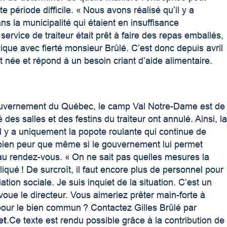
e période difficile. « Nous avons réalisé qu’il y a
 la municipalité qui étaient en insuffisance
ervice de traiteur était prêt à faire des repas emballés,
plique avec fierté monsieur Brûlé. C’est donc depuis avril
née et répond à un besoin criant d’aide alimentaire.
 gouvernement du Québec, le camp Val Notre-Dame est de
es salles et des festins du traiteur ont annulé. Ainsi, l
l y a uniquement la popote roulante qui continue de
 bien peur que même si le gouvernement lui permet
s au rendez-vous. « On ne sait pas quelles mesures la
qué ! De surcroît, il faut encore plus de personnel pour
iation sociale. Je suis inquiet de la situation. C’est un
oue le directeur. Vous aimeriez prêter main-forte à
pour le bien commun ? Contactez Gilles Brûlé par
et
.Ce texte est rendu possible grâce à la contribution de