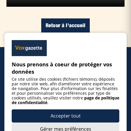
Retour à l'accueil
Nous prenons à coeur de protéger vos
Accueil
données
Ce site utilise des cookies (fichiers témoins), déposés
Inscrire un événement
par notre site web, afin d’améliorer votre expérience
de navigation. Pour plus d’information sur les finalités
et pour personnaliser vos préférences par type de
cookies utilisés, veuillez visiter notre
page de politique
© 2026 Gazette de la Mauricie. Tous droits
de confidentialité
.
réservés.
Politique de confidentialité
Accepter tout
Gérer mes préférences