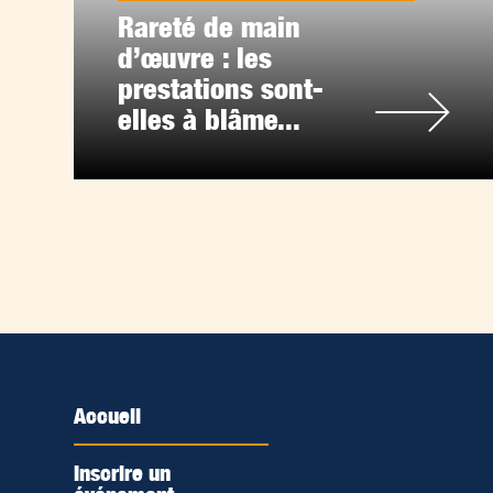
Rareté de main
d’œuvre : les
prestations sont-
elles à blâme...
Accueil
Inscrire un