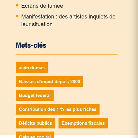
Écrans de fumée
Manifestation : des artistes inquiets de
leur situation
Mots-clés
alain dumas
Baisses d'impôt depuis 2000
Budget fédéral
Contribution des 1 % les plus riches
Déficits publics
Exemptions fiscales
Gain en capital