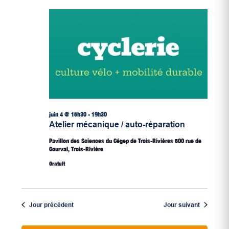
4,
Évène
date.
2026
juin 4 @ 15h30
-
19h30
Atelier mécanique / auto-réparation
Pavillon des Sciences du Cégep de Trois-Rivières
500 rue de
Courval, Trois-Rivière
Gratuit
Jour précédent
Jour suivant