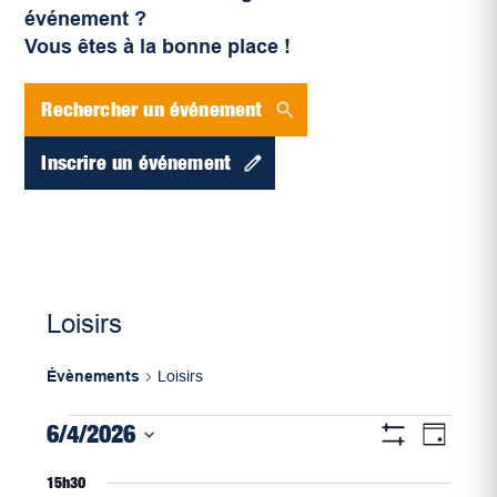
événement ?
Vous êtes à la bonne place !
Rechercher un événement
Inscrire un événement
Loisirs
Évènements
Loisirs
Évènements
Navigati
Naviga
6/4/2026
Jour
for
par
Montrer
de
Sélectionnez
Les
juin
consultat
15h30
vues
Filtres
une