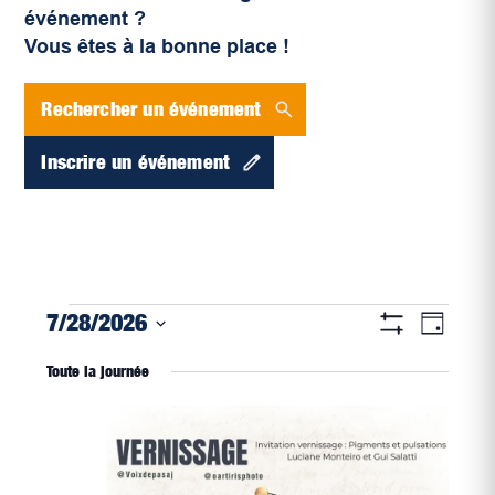
événement ?
Vous êtes à la bonne place !
Rechercher un événement
Inscrire un événement
Navigati
Évènements
Naviga
7/28/2026
Jour
par
Montrer
de
for
Sélectionnez
Les
consultat
Toute la journée
vues
Filtres
une
juillet
Évène
date.
28,
2026