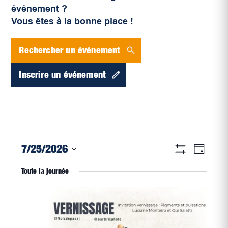
événement ?
Vous êtes à la bonne place !
Rechercher un événement
Inscrire un événement
Navigati
Évènements
Naviga
7/25/2026
Jour
par
Montrer
de
for
Sélectionnez
Les
consultat
Toute la journée
vues
Filtres
une
juillet
Évène
date.
25,
2026