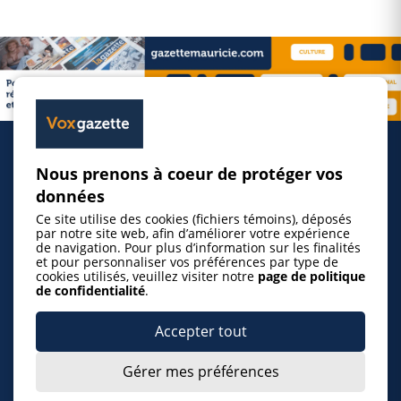
Nous prenons à coeur de protéger vos
Accueil
données
Ce site utilise des cookies (fichiers témoins), déposés
Inscrire un événement
par notre site web, afin d’améliorer votre expérience
de navigation. Pour plus d’information sur les finalités
et pour personnaliser vos préférences par type de
cookies utilisés, veuillez visiter notre
page de politique
© 2026 Gazette de la Mauricie. Tous droits
de confidentialité
.
réservés.
Politique de confidentialité
Accepter tout
Gérer mes préférences