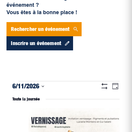
événement ?
Vous êtes à la bonne place !
Rechercher un événement
Inscrire un événement
Navigati
Évènements
Naviga
6/11/2026
Jour
par
Montrer
de
for
Sélectionnez
Les
consultat
Toute la journée
vues
Filtres
une
juin
Évène
date.
11,
2026