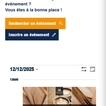
événement ?
Vous êtes à la bonne place !
Rechercher un événement
Inscrire un événement
Navigati
Évènements
Naviga
12/12/2025
Jour
par
Montrer
de
for
Sélectionnez
Les
consultat
13h00
vues
Filtres
une
décembre
Évène
date.
12,
2025