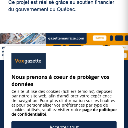
Ce projet est réalisé grâce au soutien financier
du gouvernement du Québec.
Nous prenons à coeur de protéger vos
Accueil
données
Ce site utilise des cookies (fichiers témoins), déposés
Inscrire un événement
par notre site web, afin d’améliorer votre expérience
de navigation. Pour plus d’information sur les finalités
et pour personnaliser vos préférences par type de
cookies utilisés, veuillez visiter notre
page de politique
© 2026 Gazette de la Mauricie. Tous droits
de confidentialité
.
réservés.
Politique de confidentialité
Accepter tout