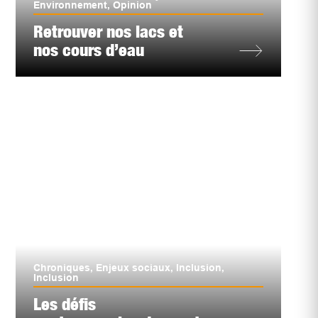
Environnement
,
Opinion
Retrouver nos lacs et
nos cours d’eau
Chroniques
,
Enjeux sociaux
,
Inclusion
,
Inclusion
Les défis