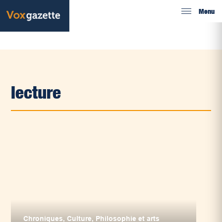
Menu
lecture
Chroniques
,
Culture
,
Philosophie et arts