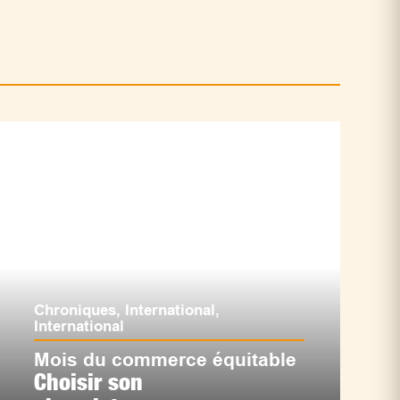
Chroniques
,
International
,
International
Mois du commerce équitable
Choisir son