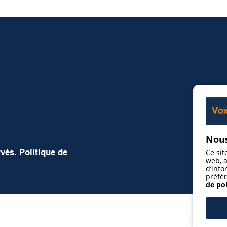
Nous
rvés.
Politique de
Ce sit
web, a
d’info
préfér
de pol