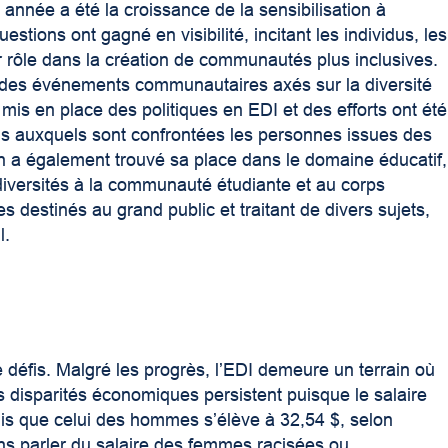
 année a été la croissance de la sensibilisation à
stions ont gagné en visibilité, incitant les individus, les
eur rôle dans la création de communautés plus inclusives.
ri, des événements communautaires axés sur la diversité
 mis en place des politiques en EDI et des efforts ont été
fis auxquels sont confrontées les personnes issues des
on a également trouvé sa place dans le domaine éducatif,
diversités à la communauté étudiante et au corps
s destinés au grand public et traitant de divers sujets,
l.
défis. Malgré les progrès, l’EDI demeure un terrain où
s disparités économiques persistent puisque le salaire
is que celui des hommes s’élève à 32,54 $, selon
sans parler du salaire des femmes racisées ou