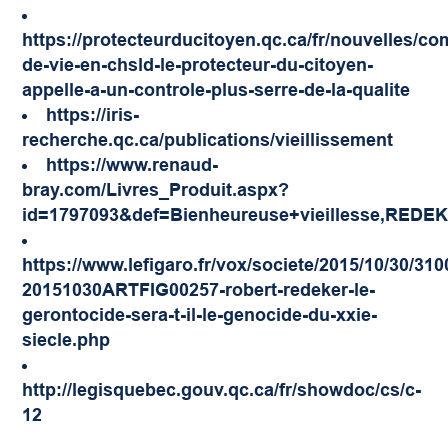
https://protecteurducitoyen.qc.ca/fr/nouvelles/c
de-vie-en-chsld-le-protecteur-du-citoyen-
appelle-a-un-controle-plus-serre-de-la-qualite
https://iris-
recherche.qc.ca/publications/vieillissement
https://www.renaud-
bray.com/Livres_Produit.aspx?
id=1797093&def=Bienheureuse+vieillesse,RED
https://www.lefigaro.fr/vox/societe/2015/10/30/310
20151030ARTFIG00257-robert-redeker-le-
gerontocide-sera-t-il-le-genocide-du-xxie-
siecle.php
http://legisquebec.gouv.qc.ca/fr/showdoc/cs/c-
12