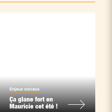
Enjeux sociaux
Ça glane fort en
Mauricie cet été !