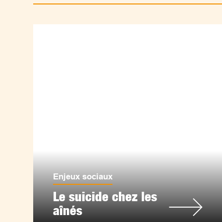
Enjeux sociaux
Le suicide chez les
aînés