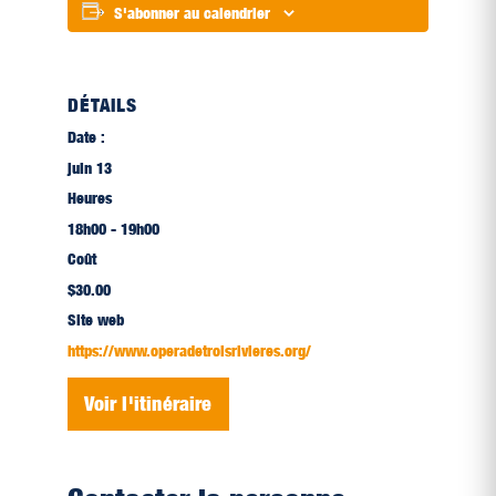
S'abonner au calendrier
DÉTAILS
Date :
juin 13
Heures
18h00 - 19h00
Coût
$30.00
Site web
https://www.operadetroisrivieres.org/
Voir l'itinéraire