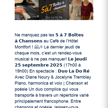
Ne manquez pas les 𝟱 𝗮̀ 𝟳 𝗕𝗼𝗶̂𝘁𝗲𝘀
𝗮̀ 𝗖𝗵𝗮𝗻𝘀𝗼𝗻𝘀 au Café de l’Hôtel
Montfort ! 🤗🎶 Le dernier jeudi de
chaque mois, c’est un rendez-vous
musical à ne pas manquer! 𝗟𝗲 𝗷𝗲𝘂𝗱𝗶
𝟮𝟱 𝘀𝗲𝗽𝘁𝗲𝗺𝗯𝗿𝗲 𝟮𝟬𝟮𝟱 (17h00 à
19h00) En spectacle : 𝗗𝘂𝗼 𝗟𝗮 𝗗𝗼 𝗥𝗲́
Avec Diane Noury & Jocelyne Tremblay
Piano, harmonica et voix | Chanson et
poésie Un duo complice qui vous
transporte à travers un répertoire varié
principalement francophone. Entre
chansons et poésie, laissez-vous