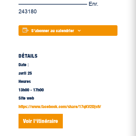
————————————– Enr.
243180
S'abonner au calendrier
DÉTAILS
Date :
avril 25
Heures
13h00 - 17h00
Site web
https://www.facebook.com/share/17qKV2Djs9/
Voir l'itinéraire