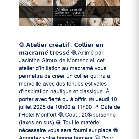
🧶 𝗔𝘁𝗲𝗹𝗶𝗲𝗿 𝗰𝗿𝗲́𝗮𝘁𝗶𝗳 : 𝗖𝗼𝗹𝗹𝗶𝗲𝗿 𝗲𝗻
𝗺𝗮𝗰𝗿𝗮𝗺𝗲́ 𝘁𝗿𝗲𝘀𝘀𝗲́ 🧶 Animé par
Jacinthe Giroux de Momenciel, cet
atelier d’initiation au macramé vous
permettra de créer un collier qui ira à
merveille avec des tenues estivales
d’inspiration nautique et classique. À
porter avec fierté ou à offrir. 📅 Jeudi 10
juillet 2025 de 10h00 à 11h00 📍 Café de
l’Hôtel Montfort 🧶 Coût : 20$/personne
(taxes en sus) 🧶 Tout le matériel
nécessaire vous sera fourni sur place 🧶
Apportez votre bonne humeur 🤗 Pour