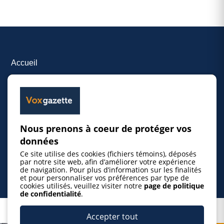
Accueil
Inscrire un événement
© 2026 Gazette de la Mauricie. Tous droits
Nous prenons à coeur de protéger vos
réservés.
Politique de confidentialité
données
Ce site utilise des cookies (fichiers témoins), déposés
par notre site web, afin d’améliorer votre expérience
de navigation. Pour plus d’information sur les finalités
et pour personnaliser vos préférences par type de
cookies utilisés, veuillez visiter notre
page de politique
de confidentialité
.
Ce projet est réalisé grâce au soutien financier du
Accepter tout
gouvernement du Québec.