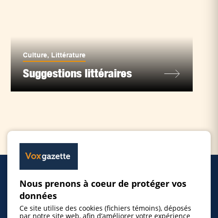
Culture
,
Littérature
Suggestions littéraires
Nous prenons à coeur de protéger vos
Accueil
données
Ce site utilise des cookies (fichiers témoins), déposés
Inscrire un événement
par notre site web, afin d’améliorer votre expérience