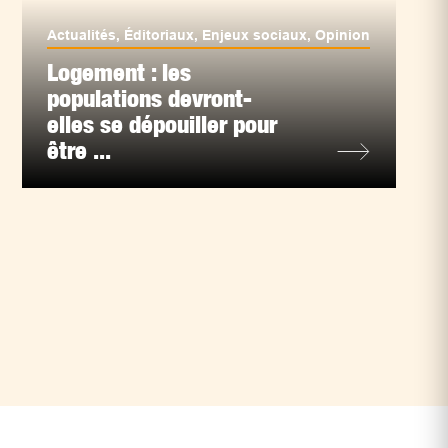
Actualités
,
Éditoriaux
,
Enjeux sociaux
,
Opinion
Logement : les
populations devront-
elles se dépouiller pour
être ...