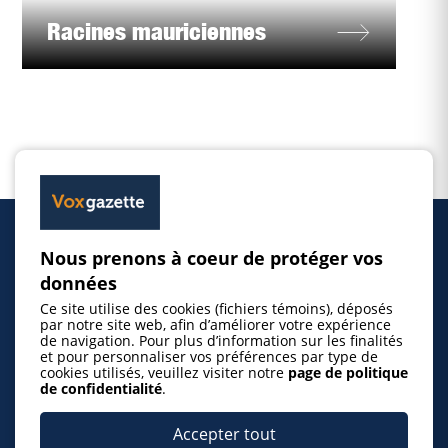
Racines mauriciennes
Nous prenons à coeur de protéger vos
Accueil
données
Ce site utilise des cookies (fichiers témoins), déposés
Inscrire un événement
par notre site web, afin d’améliorer votre expérience
de navigation. Pour plus d’information sur les finalités
et pour personnaliser vos préférences par type de
cookies utilisés, veuillez visiter notre
page de politique
© 2026 Gazette de la Mauricie. Tous droits
de confidentialité
.
réservés.
Politique de confidentialité
Accepter tout