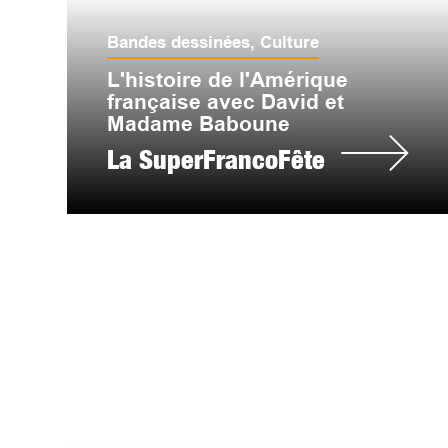
Bandes dessinées
,
Culture
L'histoire de l'Amérique
française avec David et
Madame Baboune
La SuperFrancoFête