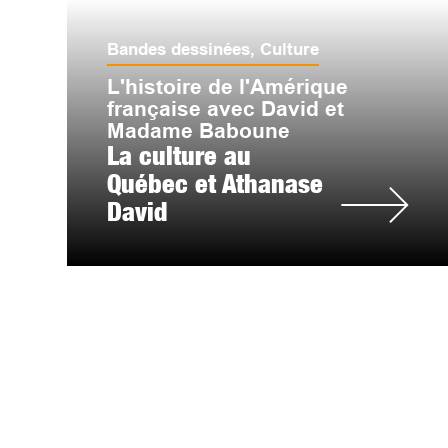
Bandes dessinées
,
Culture
L'histoire de l'Amérique
française avec David et
Madame Baboune
La culture au
Québec et Athanase
David