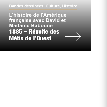
Bandes dessinées
,
Culture
,
Histoire
L'histoire de l'Amérique
française avec David et
Madame Baboune
1885 – Révolte des
Métis de l’Ouest