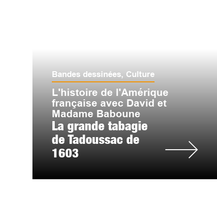
Bandes dessinées
,
Culture
L'histoire de l'Amérique
française avec David et
Madame Baboune
La grande tabagie
de Tadoussac de
1603