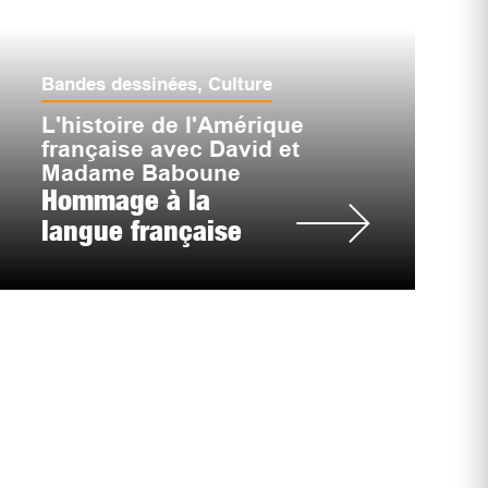
Bandes dessinées
,
Culture
L'histoire de l'Amérique
française avec David et
Madame Baboune
Hommage à la
langue française