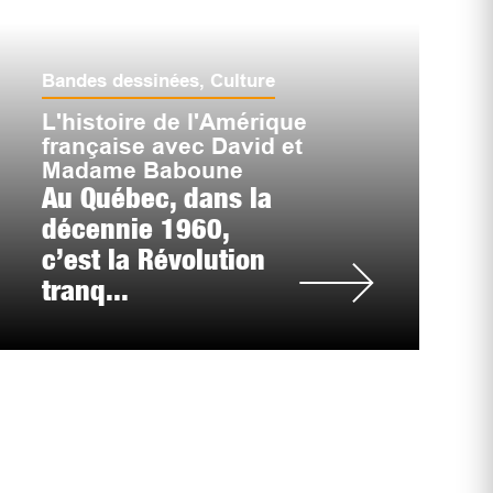
Bandes dessinées
,
Culture
L'histoire de l'Amérique
française avec David et
Madame Baboune
Au Québec, dans la
décennie 1960,
c’est la Révolution
tranq...