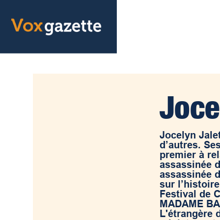
Joce
Jocelyn Jalet
d’autres. S
premier à re
assassinée de
assassinée d
sur l’histoir
Festival de C
MADAME BABO
L'étrangère 