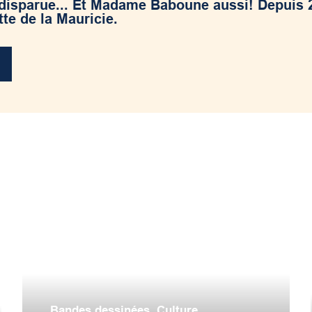
 disparue... Et Madame Baboune aussi! Depuis 2
te de la Mauricie.
Bandes dessinées
,
Culture