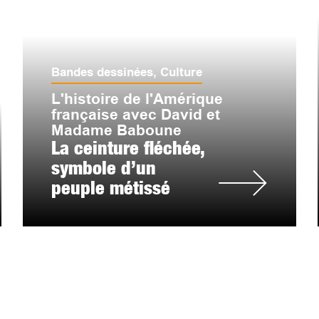
Bandes dessinées
,
Culture
L'histoire de l'Amérique
française avec David et
Madame Baboune
La ceinture fléchée,
symbole d’un
peuple métissé