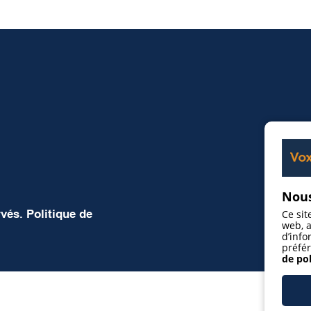
Nous
rvés.
Politique de
Ce sit
web, a
d’info
préfér
de pol