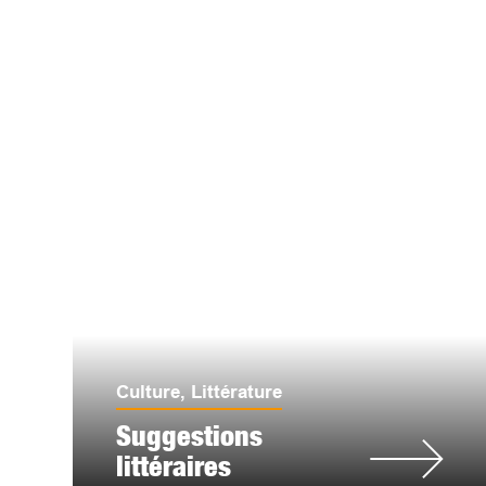
Culture
,
Littérature
Suggestions
littéraires