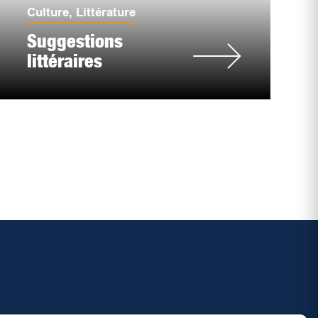
Culture
,
Littérature
Suggestions
littéraires