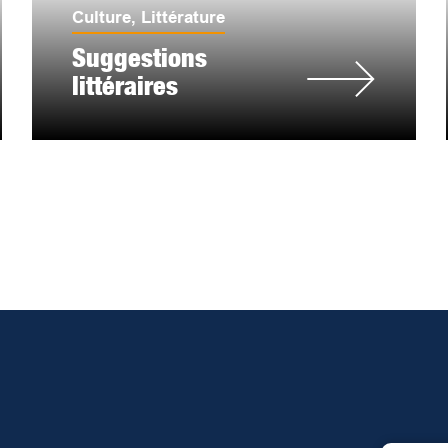
Culture
,
Littérature
Suggestions
littéraires