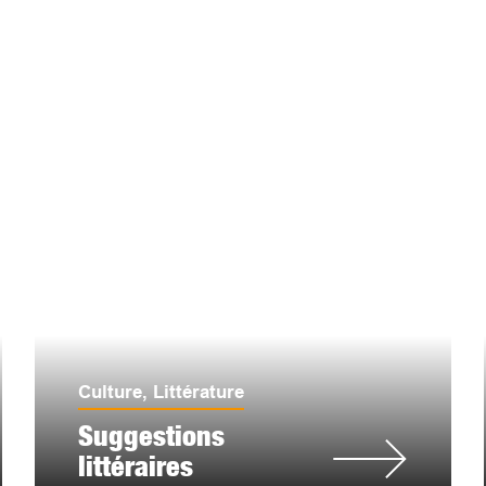
Culture
,
Littérature
Suggestions
littéraires