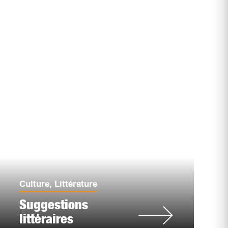
Culture
,
Littérature
Suggestions
littéraires