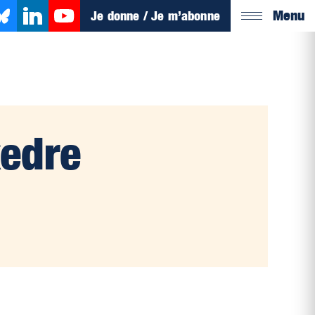
Menu
Je donne / Je m’abonne
xedre