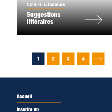
Culture
,
Littérature
Suggestions
littéraires
1
2
3
4
Accueil
Inscrire un