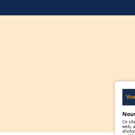
Nous
Ce sit
web, a
d’info