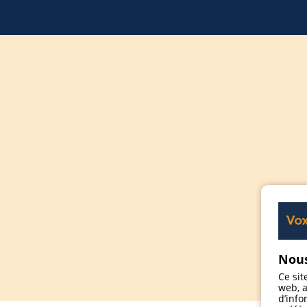
Nous
Ce sit
web, a
d’info